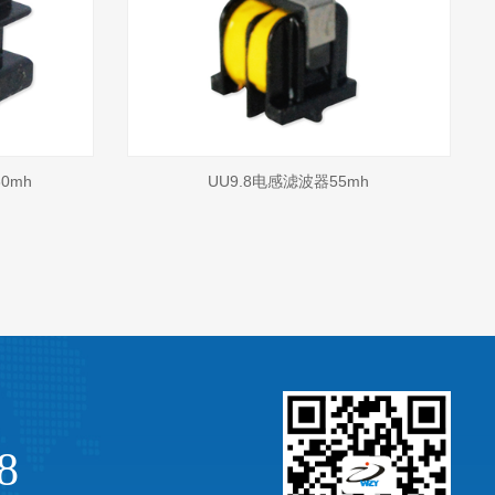
0mh
UU9.8电感滤波器55mh
8