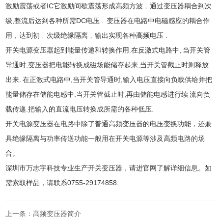
激励震荡或者IC它激励间歇震荡形成高频方波﹐通过变压器耦合到次
级,整流后达到各种所需DC电压﹒变压器在电路中电磁感应的耦合作
用﹐达到初﹒次级绝缘隔离﹐输出实现各种高频电压﹒
开关电源变压器起到能量传递和转换作用.在反激式电路中, 当开关管
导通时,变压器把电能转换成磁场能储存起来,当开关管截止时则释放
出来. 在正激式电路中,当开关管导通时,输入电压直接向负载供给并把
能量储存在储能电感中.当开关管截止时,再由储能电感进行续 流向负
载传递.把输入的直流电压转换成所需的各种低压.
开关电源变压器在电路中除了普通高频变压器的电压变换功能，还兼
具绝缘隔离与功率传送功能一般用在开关电源等涉及高频电路的场
合。
深圳市万志宇科技专业生产开关变压器，请进官网了解详细信息。如
需索取样品，请联系0755-29174858.
上一条：高频变压器简介